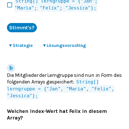
String[] lerngruppe = {"Jan";
"Maria"; "Felix"; "Jessica"};
Stimmt's?
▾
Strategie
▾
Lösungsvorschlag
Die Mitglieder der Lerngruppe sind nun in Form des
folgenden Arrays gespeichert:
String[]
lerngruppe = {"Jan", "Maria", "Felix",
"Jessica"};
Welchen Index-Wert hat Felix in diesem
Array?