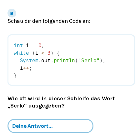
Schau dir den folgenden Code an:
int
 i 
=
0
;
while
(
i 
<
3
)
{
System
.
out
.
println
(
"Serlo"
)
;
  i
++
;
}
Wie oft wird in dieser Schleife das Wort
„Serlo“ ausgegeben?