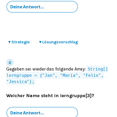
▾
Strategie
▾
Lösungsvorschlag
Gegeben sei wieder das folgende Array:
String[]
lerngruppe = {"Jan", "Maria", "Felix",
"Jessica"};
Welcher Name steht in lerngruppe[3]?