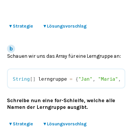
▾
Strategie
▾
Lösungsvorschlag
Schauen wir uns das Array für eine Lerngruppe an:
String
[
]
 lerngruppe 
=
{
"Jan"
,
"Maria"
,
"F
Schreibe nun eine for-Schleife, welche alle
Namen der Lerngruppe ausgibt.
▾
Strategie
▾
Lösungsvorschlag