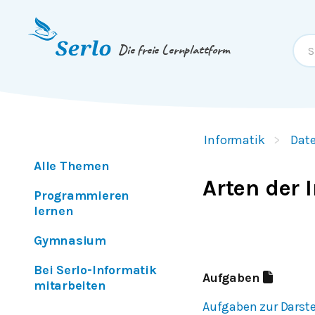
Springe zum
Inhalt
oder
Footer
Die freie Lernplattform
Informatik
Dat
Alle Themen
Arten der 
Programmieren
lernen
Gymnasium
Bei Serlo-Informatik
Aufgaben
mitarbeiten
Aufgaben zur Darst