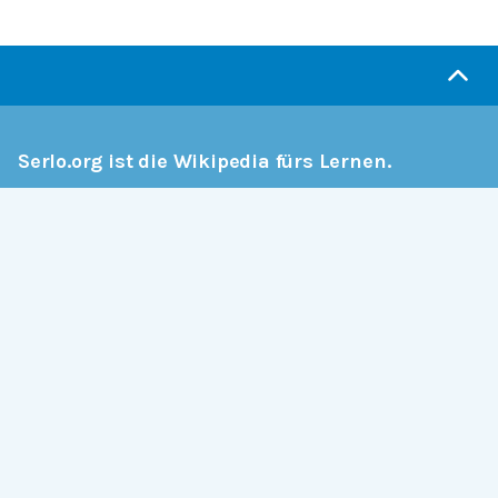
Serlo.org ist die Wikipedia fürs Lernen.
Wir sind eine engagierte Gemeinschaft, die daran
arbeitet, hochwertige Bildung weltweit frei
verfügbar zu machen.
Mehr erfahren
Mitmachen