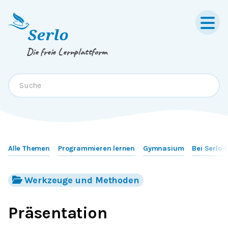
Springe zum
Inhalt
oder
Footer
Die freie Lernplattform
Alle Themen
Programmieren lernen
Gymnasium
Bei Serlo-
Werkzeuge und Methoden
Präsentation