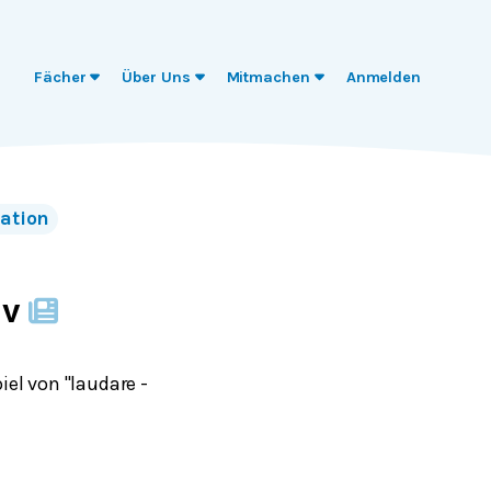
Fächer
Über Uns
Mitmachen
Anmelden
ation
iv
iel von "laudare -