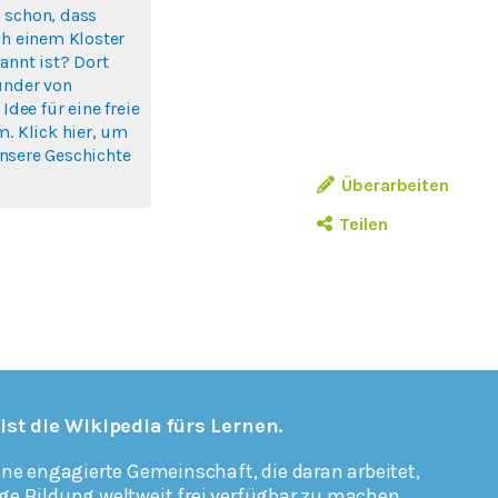
 schon, dass
ch einem Kloster
annt ist? Dort
ünder von
 Idee für eine freie
m. Klick hier, um
nsere Geschichte
Überarbeiten
Teilen
 ist die Wikipedia fürs Lernen.
ine engagierte Gemeinschaft, die daran arbeitet,
ge Bildung weltweit frei verfügbar zu machen.