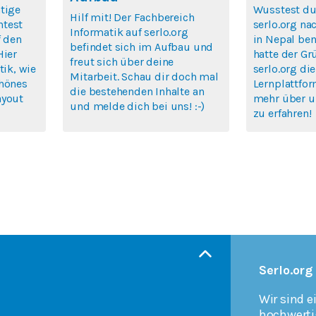
tige
Wusstest du
Hilf mit! Der Fachbereich
htest
serlo.org na
Informatik auf serlo.org
f den
in Nepal ben
befindet sich im Aufbau und
Hier
hatte der Gr
freut sich über deine
tik, wie
serlo.org die
Mitarbeit. Schau dir doch mal
chönes
Lernplattfor
die bestehenden Inhalte an
ayout
mehr über u
und melde dich bei uns! :-)
zu erfahren!
Serlo.org
Wir sind e
hochwerti