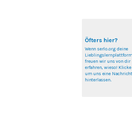
Öfters hier?
Wenn serlo.org deine
Lieblingslernplattform
freuen wir uns von dir
erfahren, wieso! Klicke
um uns eine Nachricht
hinterlassen.