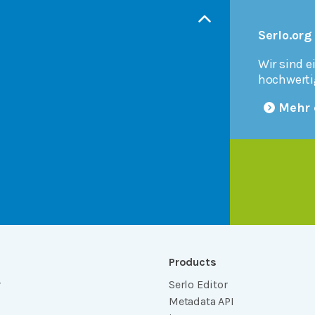
Serlo.org
Wir sind e
hochwerti
Mehr 
Products
r
Serlo Editor
Metadata API