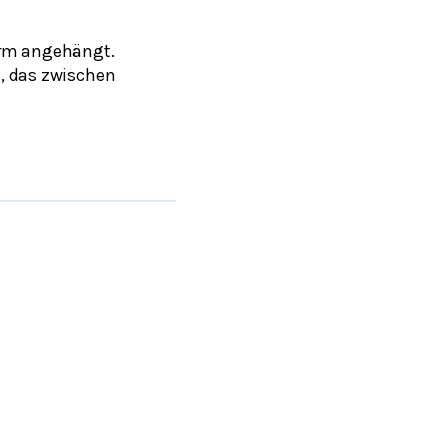
orm angehängt.
n
, das zwischen