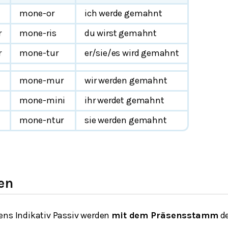
mone-or
ich werde gemahnt
r
mone-ris
du wirst gemahnt
r
mone-tur
er/sie/es wird gemahnt
mone-mur
wir werden gemahnt
mone-mini
ihr werdet gemahnt
mone-ntur
sie werden gemahnt
en
ens Indikativ Passiv werden
mit dem Präsensstamm
de