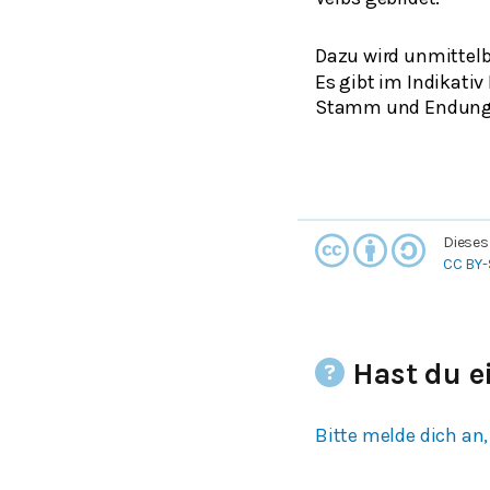
Dazu wird unmittelb
Es gibt im Indikati
Stamm und Endung 
Dieses
CC BY-
Hast du e
Bitte melde dich an,