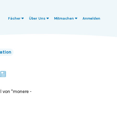
Fächer
Über Uns
Mitmachen
Anmelden
ation
el von "monere -