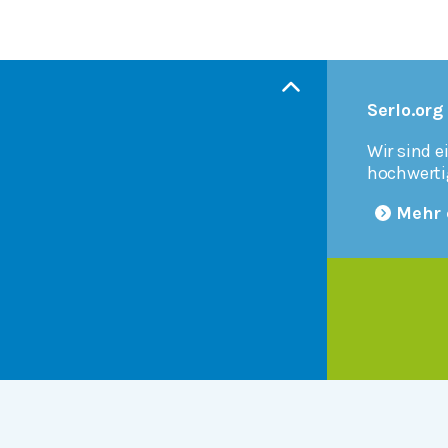
Serlo.org
Wir sind e
hochwerti
Mehr 
Products