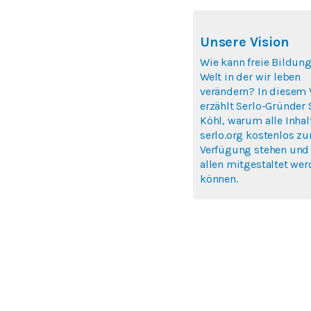
Unsere Vision
Wie kann freie Bildung
Welt in der wir leben
verändern? In diesem 
erzählt Serlo-Gründer
Köhl, warum alle Inhal
serlo.org kostenlos zu
Verfügung stehen und
allen mitgestaltet we
können.