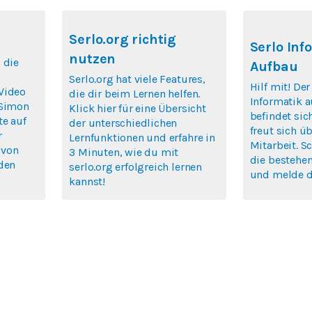
Serlo.org richtig
Serlo Inf
nutzen
 die
Aufbau
Serlo.org hat viele Features,
Hilf mit! De
Video
die dir beim Lernen helfen.
Informatik a
 Simon
Klick hier für eine Übersicht
befindet si
te auf
der unterschiedlichen
freut sich ü
r
Lernfunktionen und erfahre in
Mitarbeit. S
 von
3 Minuten, wie du mit
die bestehen
rden
serlo.org erfolgreich lernen
und melde di
kannst!