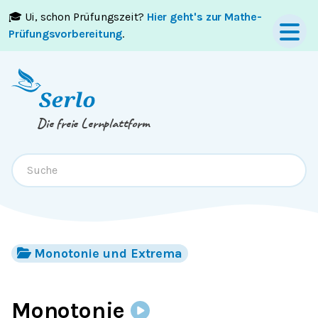
🎓 Ui, schon Prüfungszeit?
Hier geht's zur Mathe-
Springe zum
Inhalt
oder
Footer
Prüfungsvorbereitung
.
Die freie Lernplattform
Monotonie und Extrema
Monotonie