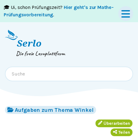
🎓 Ui, schon Prüfungszeit?
Hier geht's zur Mathe-
Springe zum
Inhalt
oder
Footer
Prüfungsvorbereitung
.
Die freie Lernplattform
Aufgaben zum Thema Winkel
Überarbeiten
Teilen