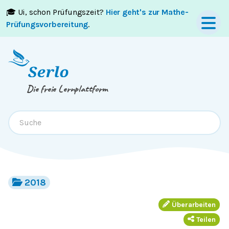
🎓 Ui, schon Prüfungszeit?
Hier geht's zur Mathe-
Springe zum
Inhalt
oder
Footer
Prüfungsvorbereitung
.
Die freie Lernplattform
2018
Überarbeiten
Teilen