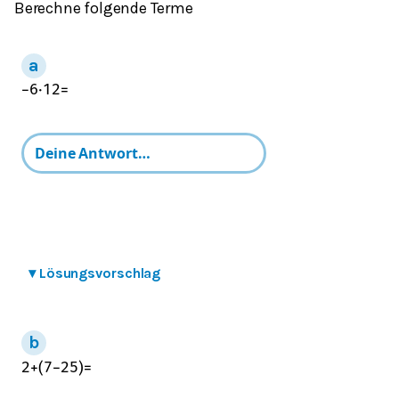
Berechne folgende Terme
−
6
⋅
12
=
▾
Lösungsvorschlag
2
+
(
7
−
25
)
=