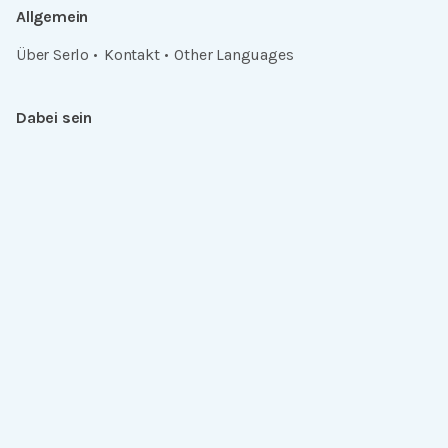
Allgemein
Über Serlo
Kontakt
Other Languages
Dabei sein
Newsletter
Jobs
GitHub
Community
Products
Serlo Editor
Metadata API
iFrame API
Rechtlich
Datenschutz
Einwilligungen widerrufen
Nutzungsbedingungen und Urheberrecht
Impressum