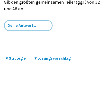
Gib den größten gemeinsamen Teiler (ggT) von
32
und
an.
48
▾
Strategie
▾
Lösungsvorschlag