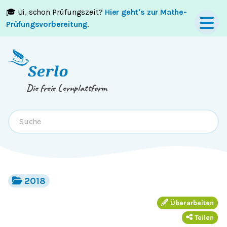
🎓 Ui, schon Prüfungszeit?
Hier geht's zur Mathe-
Springe zum
Inhalt
oder
Footer
Prüfungsvorbereitung
.
Die freie Lernplattform
2018
Überarbeiten
Teilen