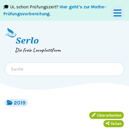
🎓 Ui, schon Prüfungszeit?
Hier geht's zur Mathe-
Springe zum
Inhalt
oder
Footer
Prüfungsvorbereitung
.
Die freie Lernplattform
2019
Überarbeiten
Teilen