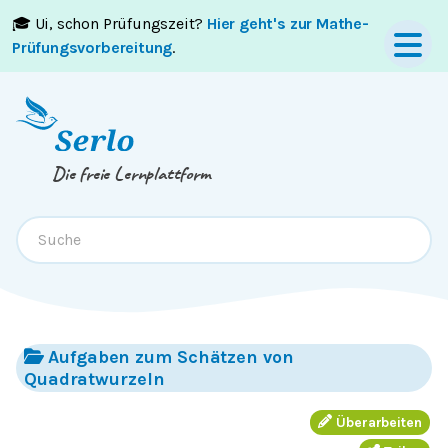
🎓 Ui, schon Prüfungszeit?
Hier geht's zur Mathe-
Springe zum
Inhalt
oder
Footer
Prüfungsvorbereitung
.
Die freie Lernplattform
Aufgaben zum Schätzen von
Quadratwurzeln
Überarbeiten