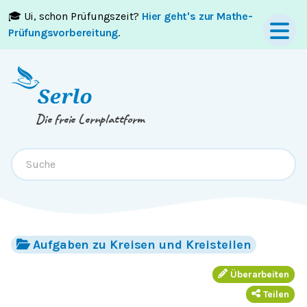
🎓 Ui, schon Prüfungszeit?
Hier geht's zur Mathe-
Springe zum
Inhalt
oder
Footer
Prüfungsvorbereitung
.
Die freie Lernplattform
Aufgaben zu Kreisen und Kreisteilen
Überarbeiten
Teilen