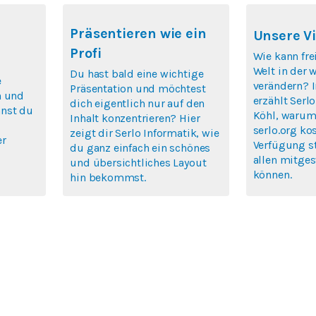
Präsentieren wie ein
Unsere Vi
Profi
Wie kann fre
Welt in der 
Du hast bald eine wichtige
e
verändern? 
Präsentation und möchtest
n und
erzählt Ser
dich eigentlich nur auf den
nst du
Köhl, warum 
Inhalt konzentrieren? Hier
serlo.org ko
zeigt dir Serlo Informatik, wie
er
Verfügung s
du ganz einfach ein schönes
allen mitges
und übersichtliches Layout
können.
hin bekommst.