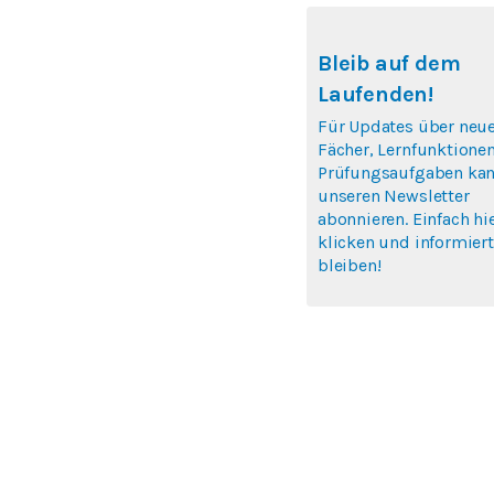
Bleib auf dem
Laufenden!
Für Updates über neu
Fächer, Lernfunktione
Prüfungsaufgaben kan
unseren Newsletter
abonnieren. Einfach hi
klicken und informiert
bleiben!