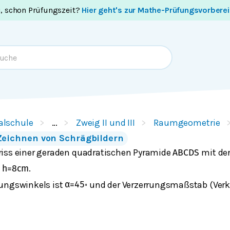
i, schon Prüfungszeit?
Hier geht's zur Mathe-Prüfungsvorbere
alschule
…
Zweig II und III
Raumgeometrie
eichnen von Schrägbildern
iss einer geraden quadratischen Pyramide
mit de
A
B
C
D
S
e
.
h
=
8
cm
ungswinkels ist
und der Verzerrungsmaßstab (Verk
α
=
45
∘