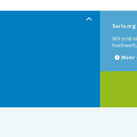
Serlo.org
Wir sind e
hochwerti
Mehr 
Products
r
Serlo Editor