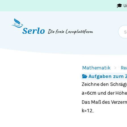
🎓 U
Springe zum
Inhalt
oder
Footer
Die freie Lernplattform
Mathematik
Re
Aufgaben zum Z
Zeichne den Schrägr
und der Höh
a
=
6
cm
Das Maß des Verzerr
.
k
=
1
2