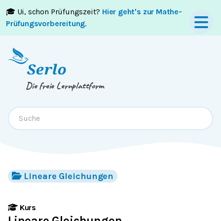
🎓 Ui, schon Prüfungszeit?
Hier geht's zur Mathe-
Springe zum
Inhalt
oder
Footer
Prüfungsvorbereitung
.
Die freie Lernplattform
Lineare Gleichungen
Kurs
Lineare Gleichungen