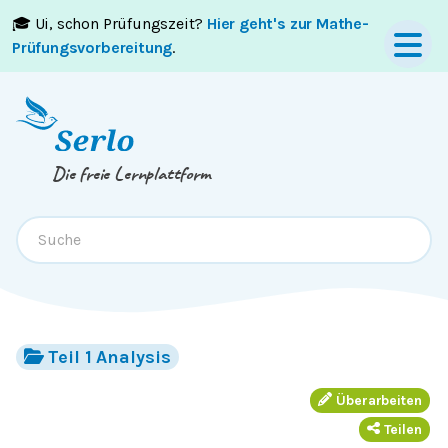
🎓 Ui, schon Prüfungszeit?
Hier geht's zur Mathe-
Springe zum
Inhalt
oder
Footer
Prüfungsvorbereitung
.
Die freie Lernplattform
Teil 1 Analysis
Überarbeiten
Teilen