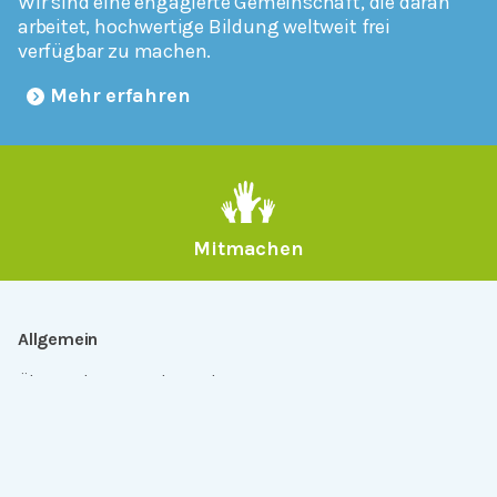
Wir sind eine engagierte Gemeinschaft, die daran
arbeitet, hochwertige Bildung weltweit frei
verfügbar zu machen.
Mehr erfahren
Mitmachen
Allgemein
Über Serlo
Kontakt
Other Languages
Dabei sein
Newsletter
Jobs
GitHub
Community