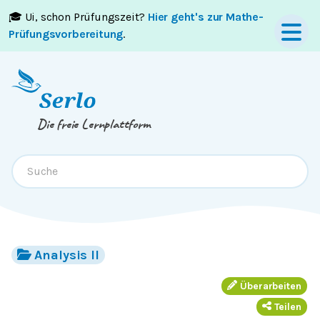
🎓 Ui, schon Prüfungszeit?
Hier geht's zur Mathe-
Springe zum
Inhalt
oder
Footer
Prüfungsvorbereitung
.
Die freie Lernplattform
Analysis II
Überarbeiten
Teilen