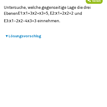
Teilen
Untersuche, welche gegenseitige Lage die drei
Ebenen
,
und
E
1
:
x
1
+
3
x
2
+
x
3
=
5
E
2
:
x
1
+
2
x
2
=
2
einnehmen.
E
3
:
x
1
−
2
x
2
−
4
x
3
=
3
▾
Lösungsvorschlag