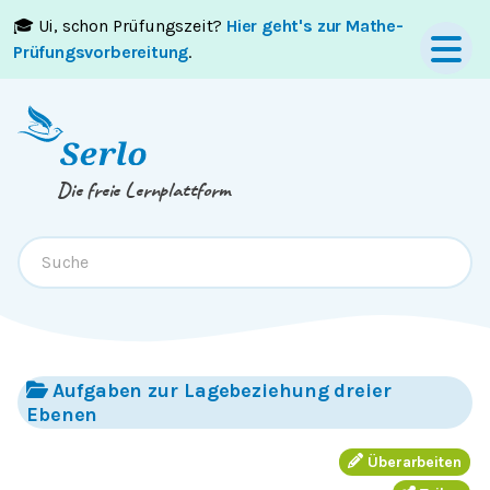
🎓 Ui, schon Prüfungszeit?
Hier geht's zur Mathe-
Springe zum
Inhalt
oder
Footer
Prüfungsvorbereitung
.
Die freie Lernplattform
Aufgaben zur Lagebeziehung dreier
Ebenen
Überarbeiten