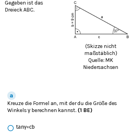
Gegeben ist das
Dreieck ABC.
(Skizze nicht
maßstäblich)
Quelle: MK
Niedersachsen
Kreuze die Formel an, mit der du die Größe des
Winkels γ berechnen kannst.
(1 BE)
tan
γ
=
c
b