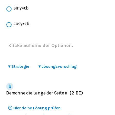
sin
γ
=
c
b
cos
γ
=
c
b
Klicke auf eine der Optionen.
▾
Strategie
▾
Lösungsvorschlag
Berechne die Länge der Seite a.
(2 BE)
Hier deine Lösung prüfen