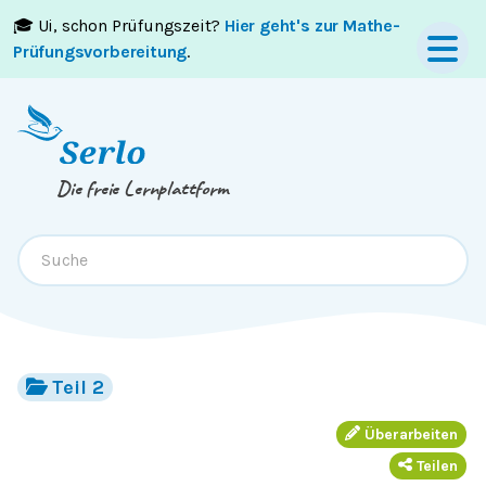
🎓 Ui, schon Prüfungszeit?
Hier geht's zur Mathe-
Springe zum
Inhalt
oder
Footer
Prüfungsvorbereitung
.
Die freie Lernplattform
Teil 2
Überarbeiten
Teilen