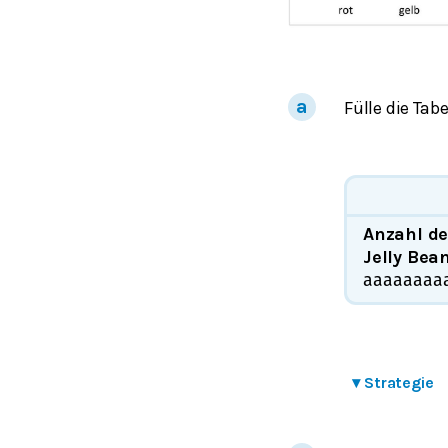
Fülle die Tab
Anzahl de
Jelly Bea
a
a
a
a
a
a
a
a
▾
Strategie