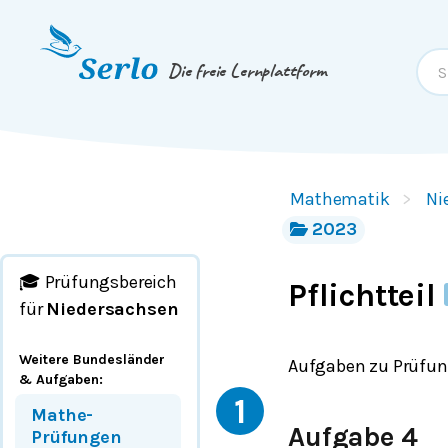
Springe zum
Inhalt
oder
Footer
Die freie Lernplattform
Mathematik
Ni
2023
🎓 Prüfungsbereich
Pflichtteil
für
Niedersachsen
Weitere Bundesländer
Aufgaben zu Prüfung
& Aufgaben
:
1
Mathe-
Aufgabe 4
Prüfungen