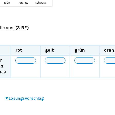
elle aus.
(3 BE)
rot
gelb
grün
oran
r
ns
a
a
a
▾
Lösungsvorschlag