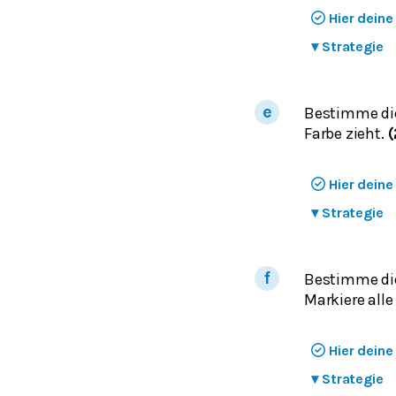
Hier dein
▾
Strategie
Bestimme die
Farbe zieht.
(
Hier dein
▾
Strategie
Bestimme die
Markiere al
Hier dein
▾
Strategie