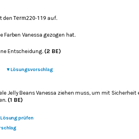
lt den
auf.
Term
2
20
⋅
1
19
he Farben Vanessa gezogen hat.
ine Entscheidung.
(2 BE)
▾
Lösungsvorschlag
iele Jelly Beans Vanessa ziehen muss, um mit Sicherheit 
en.
(1 BE)
e Lösung prüfen
rschlag