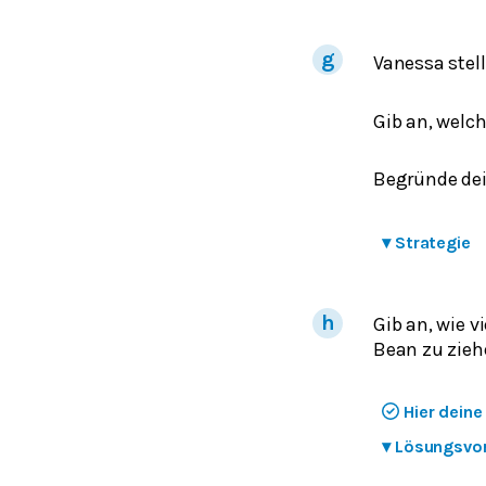
Vanessa stel
Gib an, welc
Begründe de
▾
Strategie
Gib an, wie v
Bean zu zieh
Hier dein
▾
Lösungsvo