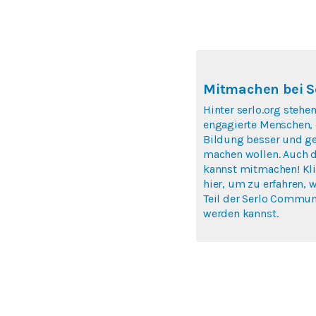
Mitmachen bei S
Hinter serlo.org stehen
engagierte Menschen, 
Bildung besser und ge
machen wollen. Auch 
kannst mitmachen! Kl
hier, um zu erfahren, 
Teil der Serlo Commun
werden kannst.