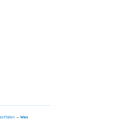
estfalen
→
Was