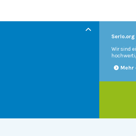
Serlo.org
Wir sind e
hochwerti
Mehr 
Products