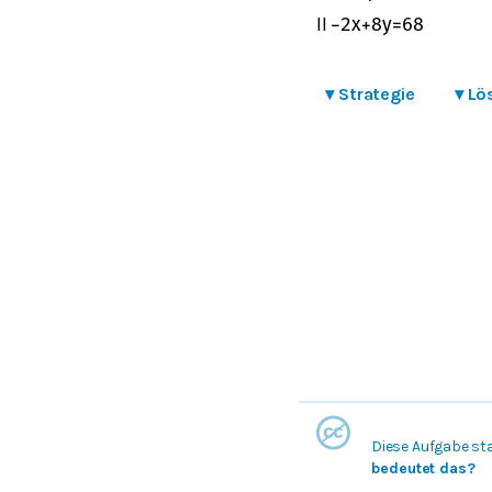
II
−
2
x
+
8
y
=
68
▾
Strategie
▾
Lö
Diese Aufgabe st
bedeutet das?