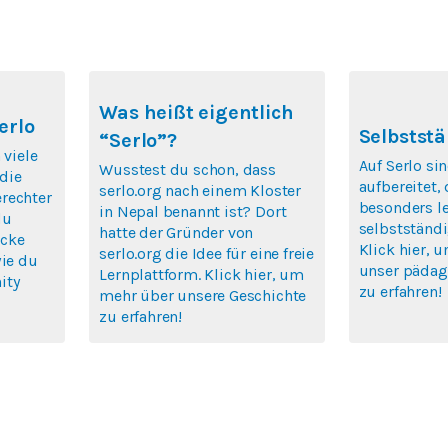
Was heißt eigentlich
erlo
Selbststä
“Serlo”?
 viele
Auf Serlo si
Wusstest du schon, dass
die
aufbereitet,
serlo.org nach einem Kloster
rechter
besonders le
in Nepal benannt ist? Dort
du
selbstständi
hatte der Gründer von
icke
Klick hier, 
serlo.org die Idee für eine freie
wie du
unser pädag
Lernplattform. Klick hier, um
ity
zu erfahren!
mehr über unsere Geschichte
zu erfahren!