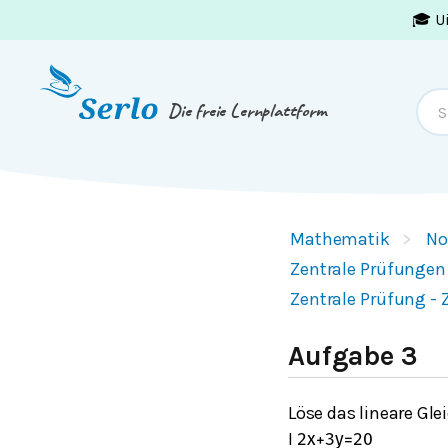
🎓 U
Springe zum
Inhalt
oder
Footer
Die freie Lernplattform
Mathematik
No
Zentrale Prüfungen
Zentrale Prüfung - 
Aufgabe 3
Löse das lineare Gl
I
2
x
+
3
y
=
20