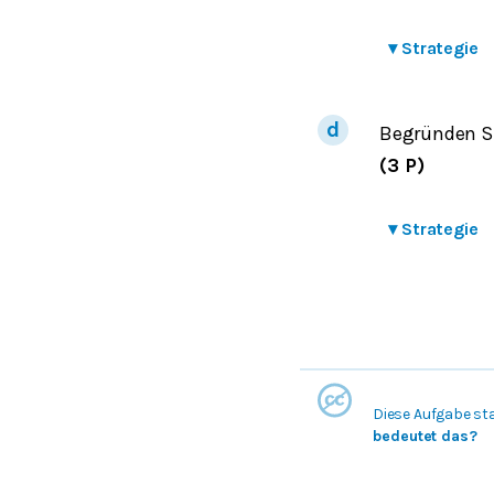
▾
Strategie
Begründen Si
(3 P)
▾
Strategie
Diese Aufgabe st
bedeutet das?