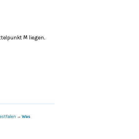
ttelpunkt
liegen.
M
estfalen
→
Was