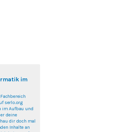
ormatik im
r Fachbereich
uf serlo.org
ch im Aufbau und
ber deine
chau dir doch mal
den Inhalte an