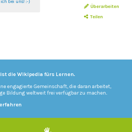
ch bei uns! :-)
Überarbeiten
Teilen
 ist die Wikipedia fürs Lernen.
ine engagierte Gemeinschaft, die daran arbeitet,
ge Bildung weltweit frei verfügbar zu machen.
erfahren