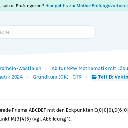
i, schon Prüfungszeit?
Hier geht's zur Mathe-Prüfungsvorbere
rdrhein-Westfalen
Abitur NRW Mathematik mit Lös
atik 2024
Grundkurs (GK) - GTR
Teil B: Vekt
erade Prisma
mit den Eckpunkten
A
B
C
D
E
F
C
(
0
|
0
|
0
)
,
D
(
6
|
0
Punkt
(vgl. Abbildung 1).
M
(
3
|
4
|
5
)