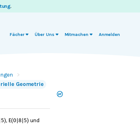
itung
.
Fächer
Über Uns
Mitmachen
Anmelden
ungen
orielle Geometrie
,
und
|
5
)
E
(
0
|
8
|
5
)