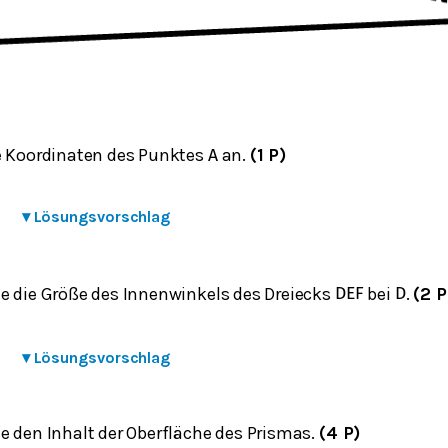
e Koordinaten des Punktes
an.
(1 P)
A
▾
Lösungsvorschlag
e die Größe des Innenwinkels des Dreiecks
bei
.
(2 P
D
E
F
D
▾
Lösungsvorschlag
e den Inhalt der Oberfläche des Prismas.
(4 P)