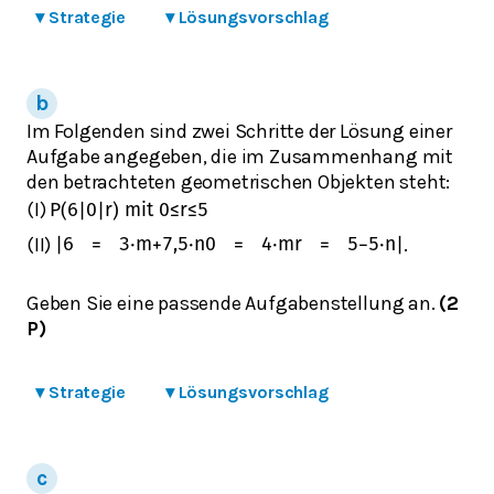
▾
Strategie
▾
Lösungsvorschlag
Im Folgenden sind zwei Schritte der Lösung einer
Aufgabe angegeben, die im Zusammenhang mit
den betrachteten geometrischen Objekten steht:
(I)
P
(
6
|
0
|
r
)
mit
0
≤
r
≤
5
(II)
.
|
6
=
3
⋅
m
+
7,5
⋅
n
0
=
4
⋅
m
r
=
5
−
5
⋅
n
|
Geben Sie eine passende Aufgabenstellung an.
(2
P)
▾
Strategie
▾
Lösungsvorschlag