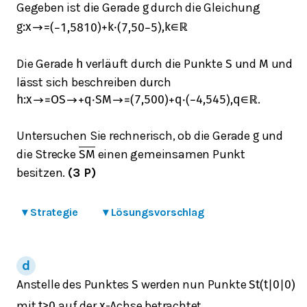
Gegeben ist die Gerade
durch die Gleichung
g
g
:
x
→
=
(
−
1,5
8
10
)
+
k
⋅
(
7,5
0
−
5
)
,
k
∈
ℝ
Die Gerade
verläuft durch die Punkte
und
und
h
S
M
lässt sich beschreiben durch
.
h
:
x
→
=
O
S
→
+
q
⋅
S
M
→
=
(
7,5
0
0
)
+
q
⋅
(
−
4,5
4
5
)
,
q
∈
ℝ
Untersuchen Sie rechnerisch, ob die Gerade
und
g
die Strecke
einen gemeinsamen Punkt
S
M
besitzen.
(3 P)
▾
Strategie
▾
Lösungsvorschlag
Anstelle des Punktes
werden nun Punkte
S
S
t
(
t
|
0
|
0
)
mit
auf der
-Achse betrachtet.
t
≥
0
x