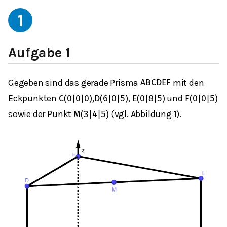
1
Aufgabe 1
Gegeben sind das gerade Prisma
mit den
A
B
C
D
E
F
Eckpunkten
,
und
C
(
0
|
0
|
0
)
,
D
(
6
|
0
|
5
)
E
(
0
|
8
|
5
)
F
(
0
|
0
|
5
)
sowie der Punkt
(vgl. Abbildung 1).
M
(
3
|
4
|
5
)