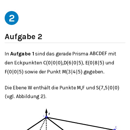
2
Aufgabe 2
In
Aufgabe 1
sind das gerade Prisma
mit
A
B
C
D
E
F
den Eckpunkten
,
und
C
(
0
|
0
|
0
)
,
D
(
6
|
0
|
5
)
E
(
0
|
8
|
5
)
sowie der Punkt
gegeben.
F
(
0
|
0
|
5
)
M
(
3
|
4
|
5
)
Die Ebene
enthält die Punkte
und
W
M
,
F
S
(
7,5
|
0
|
0
)
(vgl. Abbildung 2).