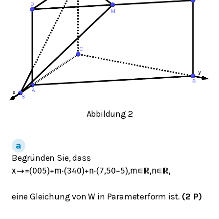
Abbildung 2
Begründen Sie, dass
x
→
=
(
0
0
5
)
+
m
⋅
(
3
4
0
)
+
n
⋅
(
7,5
0
−
5
)
,
m
∈
ℝ
,
n
∈
ℝ
,
eine Gleichung von
in Parameterform ist.
(2 P)
W