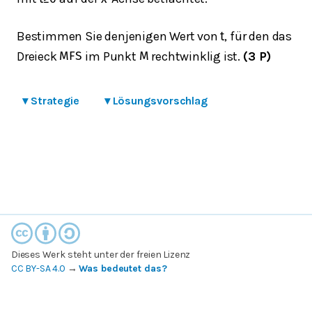
Bestimmen Sie denjenigen Wert von
, für den das
t
Dreieck
im Punkt
rechtwinklig ist.
(3 P)
M
F
S
M
▾
Strategie
▾
Lösungsvorschlag
Dieses Werk steht unter der freien Lizenz
CC BY-SA 4.0
→
Was bedeutet das?