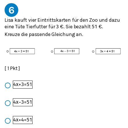
6
Lisa kauft vier Eintrittskarten für den Zoo und dazu
eine Tüte Tierfutter für
€. Sie bezahlt
€.
3
51
Kreuze die passende Gleichung an.
[ 1 Pkt ]
4
x
+
3
=
51
4
x
−
3
=
51
4
x
+
4
=
51