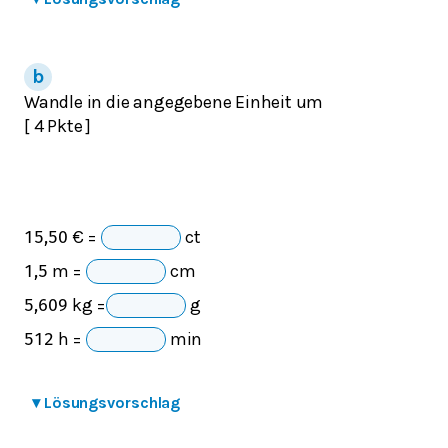
Wandle in die angegebene Einheit um
[ 4 Pkte ]
€ =
ct
15,50
m =
cm
1,5
kg =
g
5,609
h =
min
5
1
2
▾
Lösungsvorschlag