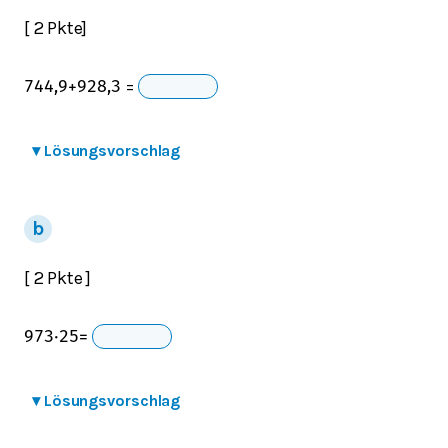
[ 2 Pkte]
=
744,9
+
928,3
▾
Lösungsvorschlag
[ 2 Pkte ]
973
⋅
25
=
▾
Lösungsvorschlag