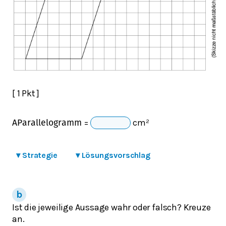
[ 1 Pkt ]
=
cm²
A
P
a
r
a
l
l
e
l
o
g
r
a
m
m
▾
Strategie
▾
Lösungsvorschlag
Ist die jeweilige Aussage wahr oder falsch? Kreuze
an.