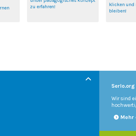
unser pädagogisches Konzept
klicken und 
zu erfahren!
ernen
bleiben!
Serlo.org
Wir sind e
hochwerti
Mehr 