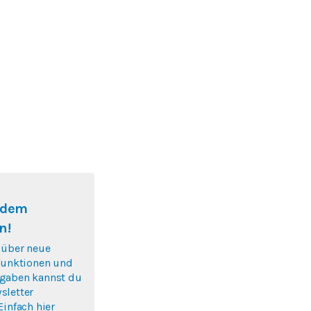
f dem
n!
 über neue
nfunktionen und
gaben kannst du
sletter
Einfach hier