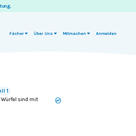
itung
.
Fächer
Über Uns
Mitmachen
Anmelden
il 1
 Würfel sind mit