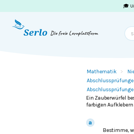
🎓 U
Springe zum
Inhalt
oder
Footer
Die freie Lernplattform
Mathematik
Ni
Abschlussprüfunge
Abschlussprüfunge
Ein Zauberwürfel bes
farbigen Aufklebern 
Bestimme, wie