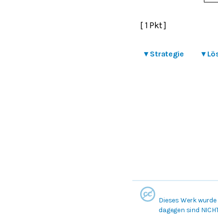
[ 1 Pkt ]
▾
Strategie
▾
Lö
Dieses Werk wurde 
dagegen sind NICH