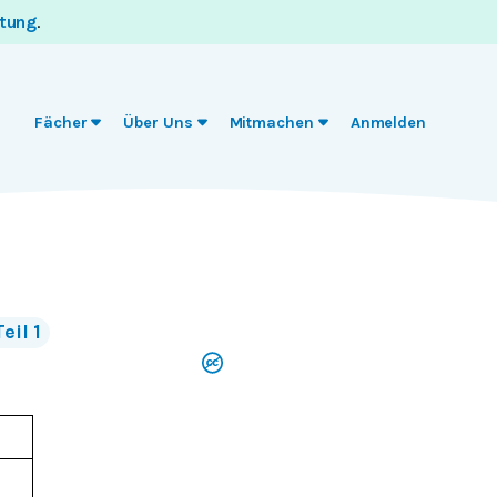
itung
.
Fächer
Über Uns
Mitmachen
Anmelden
Teil 1