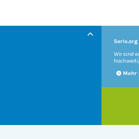
Serlo.org
Wir sind e
hochwerti
Mehr 