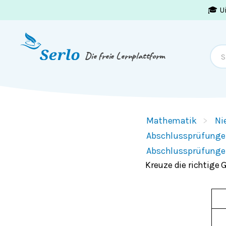
🎓 U
Springe zum
Inhalt
oder
Footer
Die freie Lernplattform
Mathematik
Ni
Abschlussprüfunge
Abschlussprüfunge
Kreuze die richtige 