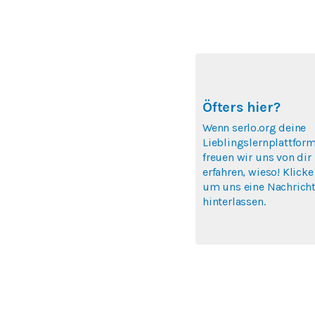
Öfters hier?
Wenn serlo.org deine
Lieblingslernplattform
freuen wir uns von dir
erfahren, wieso! Klicke
um uns eine Nachricht
hinterlassen.