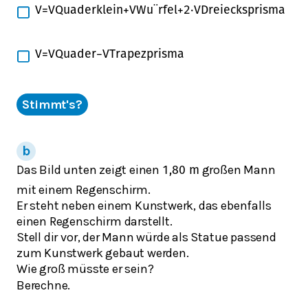
V
=
V
Q
u
a
d
e
r
k
l
e
i
n
+
V
W
u
¨
r
f
e
l
+
2
⋅
V
D
r
e
i
e
c
k
s
p
r
i
s
m
a
V
=
V
Q
u
a
d
e
r
−
V
T
r
a
p
e
z
p
r
i
s
m
a
Stimmt's?
Das Bild unten zeigt einen
großen Mann
1,80
m
mit einem Regenschirm.
Er steht neben einem Kunstwerk, das ebenfalls
einen Regenschirm darstellt.
Stell dir vor, der Mann würde als Statue passend
zum Kunstwerk gebaut werden.
Wie groß müsste er sein?
Berechne.