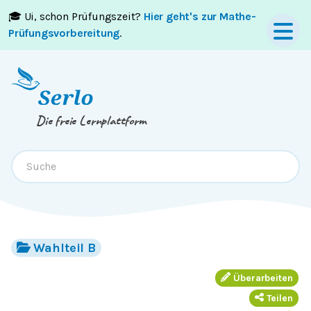
🎓 Ui, schon Prüfungszeit?
Hier geht's zur Mathe-
Springe zum
Inhalt
oder
Footer
Prüfungsvorbereitung
.
Die freie Lernplattform
Wahlteil B
Überarbeiten
Teilen