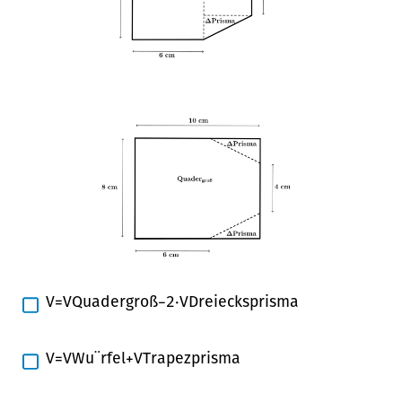
V
=
V
Q
u
a
d
e
r
g
r
o
ß
−
2
⋅
V
D
r
e
i
e
c
k
s
p
r
i
s
m
a
V
=
V
W
u
¨
r
f
e
l
+
V
T
r
a
p
e
z
p
r
i
s
m
a