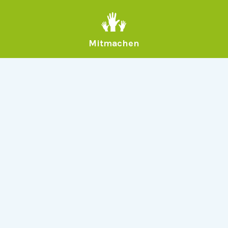
Mitmachen
Allgemein
Über Serlo
Kontakt
Other Languages
Dabei sein
Newsletter
Jobs
GitHub
Community
Products
Serlo Editor
Metadata API
iFrame API