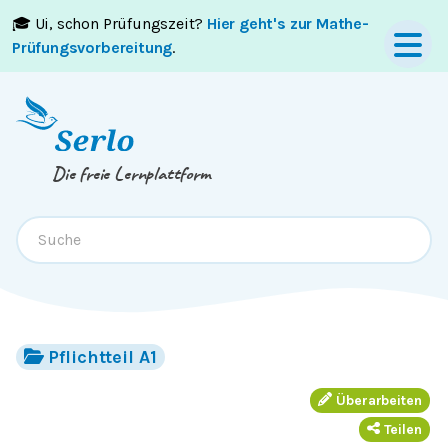
🎓 Ui, schon Prüfungszeit?
Hier geht's zur Mathe-
Springe zum
Inhalt
oder
Footer
Prüfungsvorbereitung
.
Die freie Lernplattform
Pflichtteil A1
Überarbeiten
Teilen