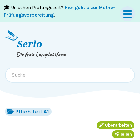
🎓 Ui, schon Prüfungszeit?
Hier geht's zur Mathe-
Springe zum
Inhalt
oder
Footer
Prüfungsvorbereitung
.
Die freie Lernplattform
Pflichtteil A1
Überarbeiten
Teilen