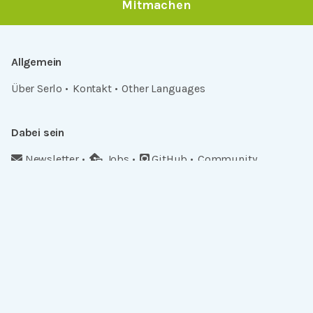
Mitmachen
Allgemein
Über Serlo
Kontakt
Other Languages
Dabei sein
Newsletter
Jobs
GitHub
Community
Products
Serlo Editor
Metadata API
iFrame API
Rechtlich
Datenschutz
Einwilligungen widerrufen