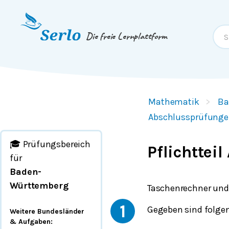
Springe zum
Inhalt
oder
Footer
Die freie Lernplattform
Mathematik
Ba
Abschlussprüfunge
🎓 Prüfungsbereich
Pflichtteil
für
Baden-
Württemberg
Taschenrechner und
1
Gegeben sind folgen
Weitere Bundesländer
& Aufgaben
: