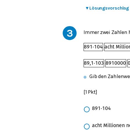
▾
Lösungsvorschlag
3
Immer zwei Zahlen 
891
⋅
10
4
acht Milli
89,1
⋅
10
3
8
910
000
Gib den Zahlenwer
[1 Pkt]
891
⋅
10
4
acht Millionen 