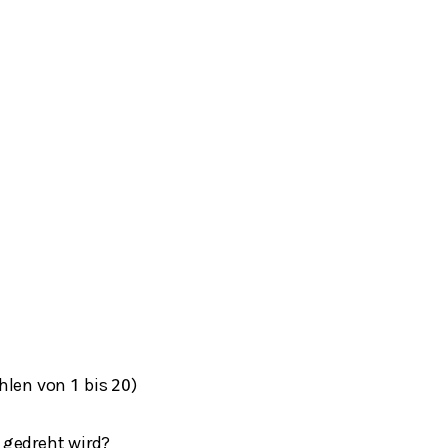
ahlen von
bis
)
1
20
 gedreht wird?