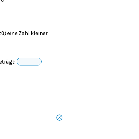
) eine Zahl kleiner
20
eträgt: