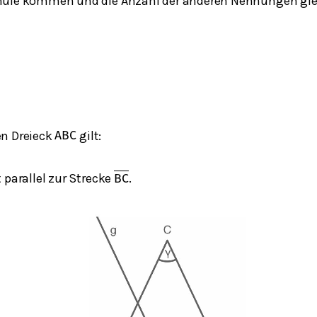
hule kommen und die Anzahl der anderen Nennungen glei
en Dreieck
gilt:
A
B
C
 parallel zur Strecke
.
B
C