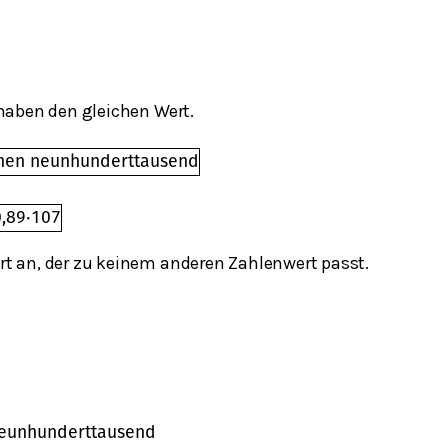
haben den gleichen Wert.
onen neunhunderttausend
0,89
⋅
10
7
t an, der zu keinem anderen Zahlenwert passt.
neunhunderttausend