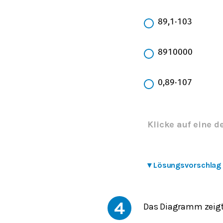
89,1
⋅
10
3
8
910
000
0,89
⋅
10
7
Klicke auf eine d
▾
Lösungsvorschlag
4
Das Diagramm zeigt 