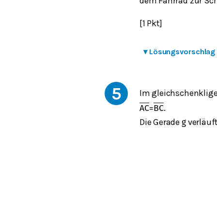
dem Fahrrad zur Sc
[1 Pkt]
▾
Lösungsvorschlag
5
Im gleichschenklig
.
A
C
=
B
C
Die Gerade
verläuft
g