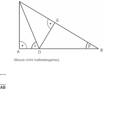
__
C
A
B