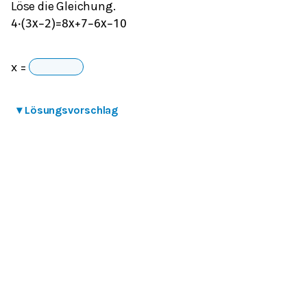
Löse die Gleichung.
4
⋅
(
3
x
−
2
)
=
8
x
+
7
−
6
x
−
10
x =
▾
Lösungsvorschlag