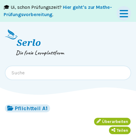
🎓 Ui, schon Prüfungszeit?
Hier geht's zur Mathe-
Springe zum
Inhalt
oder
Footer
Prüfungsvorbereitung
.
Die freie Lernplattform
Pflichtteil A1
Überarbeiten
Teilen