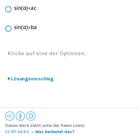
s
i
n
(
α
)
=
a
c
s
i
n
(
α
)
=
b
a
Klicke auf eine der Optionen.
▾
Lösungsvorschlag
Dieses Werk steht unter der freien Lizenz
CC BY-SA 4.0
→
Was bedeutet das?