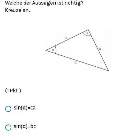
Welche der Aussagen ist richtig?
Kreuze an.
(1 Pkt.)
s
i
n
(
α
)
=
c
a
s
i
n
(
α
)
=
b
c