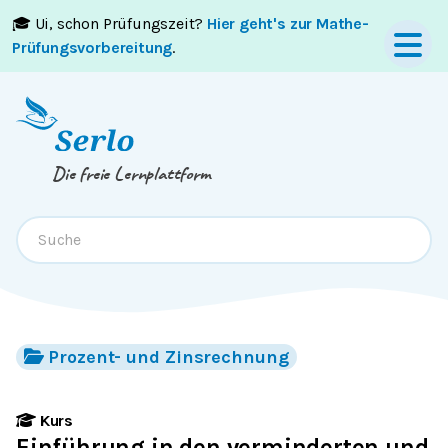
🎓 Ui, schon Prüfungszeit?
Hier geht's zur Mathe-
Springe zum
Inhalt
oder
Footer
Prüfungsvorbereitung
.
Die freie Lernplattform
Prozent- und Zinsrechnung
Kurs
Einführung in den verminderten und