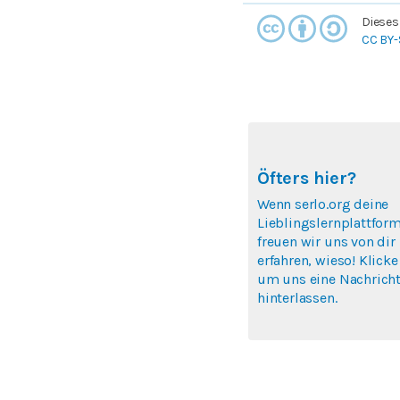
Dieses
CC BY-
Öfters hier?
Wenn serlo.org deine
Lieblingslernplattform
freuen wir uns von dir
erfahren, wieso! Klicke
um uns eine Nachricht
hinterlassen.