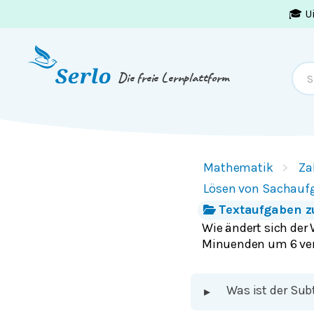
🎓 U
Springe zum
Inhalt
oder
Footer
Die freie Lernplattform
Mathematik
Za
Lösen von Sachauf
Textaufgaben z
Wie ändert sich der
Minuenden um 6 ver
Was ist der Su
▸