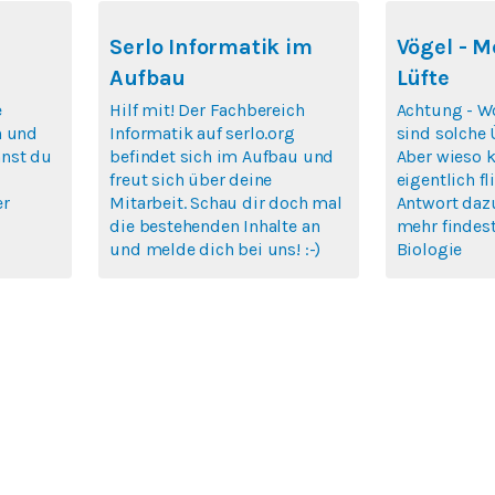
Serlo Informatik im
Vögel - M
Aufbau
Lüfte
e
Hilf mit! Der Fachbereich
Achtung - Wo
n und
Informatik auf serlo.org
sind solche Ü
nst du
befindet sich im Aufbau und
Aber wieso 
freut sich über deine
eigentlich f
er
Mitarbeit. Schau dir doch mal
Antwort daz
die bestehenden Inhalte an
mehr findest
und melde dich bei uns! :-)
Biologie