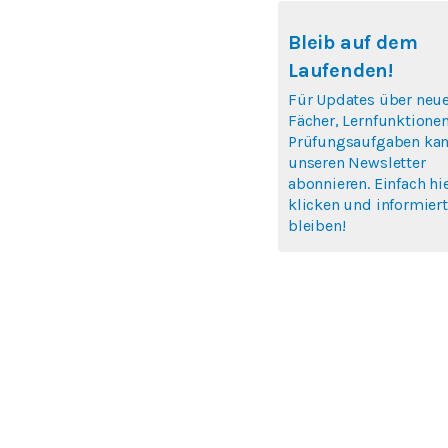
Bleib auf dem
Laufenden!
Für Updates über neu
Fächer, Lernfunktione
Prüfungsaufgaben kan
unseren Newsletter
abonnieren. Einfach hi
klicken und informiert
bleiben!