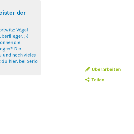
eister der
rtwitz: Vögel
berflieger. ;-)
können sie
liegen? Die
u und noch vieles
 du hier, bei Serlo
Überarbeiten
Teilen