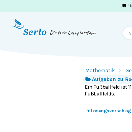
🎓 U
Springe zum
Inhalt
oder
Footer
Die freie Lernplattform
Mathematik
Ge
Aufgaben zu R
Ein Fußballfeld ist
Fußballfelds.
▾
Lösungsvorschlag