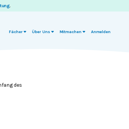
itung
.
Fächer
Über Uns
Mitmachen
Anmelden
Umfang des