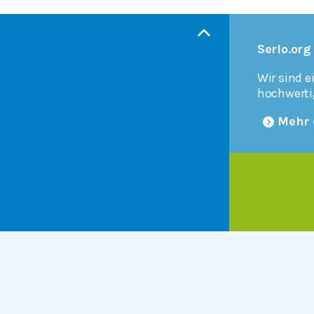
Serlo.org
Wir sind e
hochwerti
Mehr 
Products
r
Serlo Editor