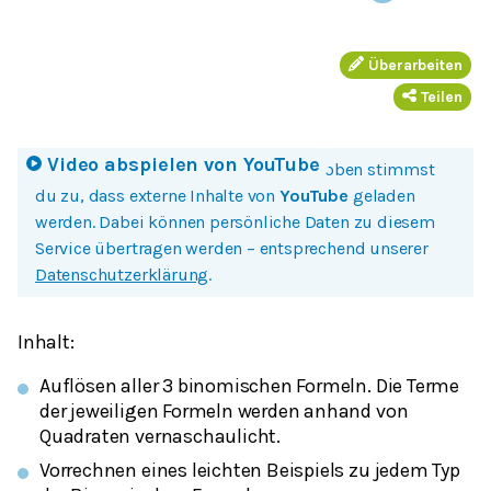
Überarbeiten
Teilen
Video abspielen von
YouTube
Mit einem Klick auf Bild oder Button oben stimmst
du zu, dass externe Inhalte von
YouTube
geladen
werden. Dabei können persönliche Daten zu diesem
Service übertragen werden – entsprechend unserer
Datenschutzerklärung
.
Inhalt:
Auflösen aller 3 binomischen Formeln. Die Terme
der jeweiligen Formeln werden anhand von
Quadraten vernaschaulicht.
Vorrechnen eines leichten Beispiels zu jedem Typ