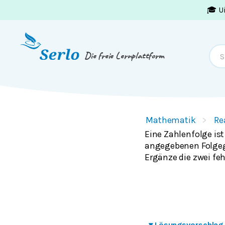
🎓 U
Springe zum
Inhalt
oder
Footer
Die freie Lernplattform
Mathematik
Re
Eine Zahlenfolge is
angegebenen Folgeg
Ergänze die zwei fe
▾
Lösungsvorschlag