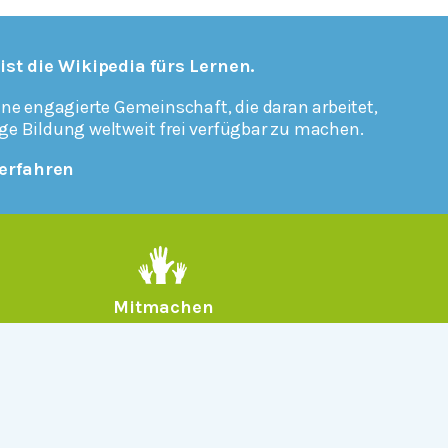
 ist die Wikipedia fürs Lernen.
ine engagierte Gemeinschaft, die daran arbeitet,
ge Bildung weltweit frei verfügbar zu machen.
erfahren
Mitmachen
Rechtlich
Datenschutz
Einwilligungen widerrufen