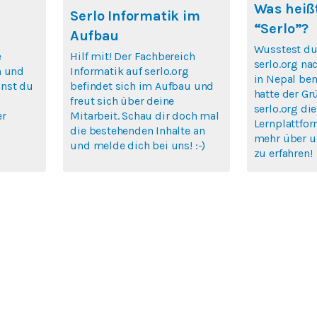
Was heißt
Serlo Informatik im
“Serlo”?
Aufbau
Wusstest du
e
Hilf mit! Der Fachbereich
serlo.org na
n und
Informatik auf serlo.org
in Nepal ben
nst du
befindet sich im Aufbau und
hatte der Gr
freut sich über deine
serlo.org die
er
Mitarbeit. Schau dir doch mal
Lernplattfor
die bestehenden Inhalte an
mehr über u
und melde dich bei uns! :-)
zu erfahren!