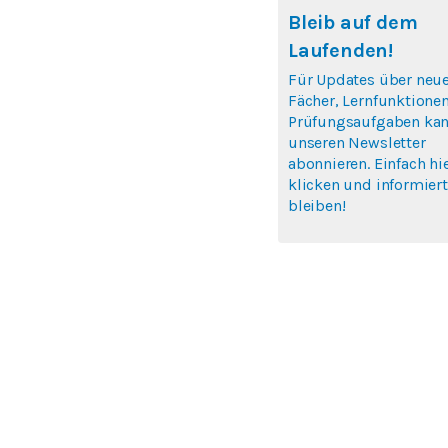
Bleib auf dem
Laufenden!
Für Updates über neu
Fächer, Lernfunktione
Prüfungsaufgaben kan
unseren Newsletter
abonnieren. Einfach hi
klicken und informiert
bleiben!