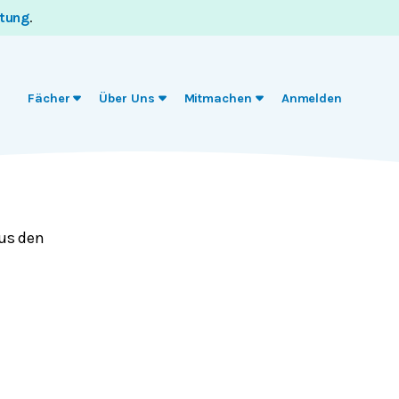
itung
.
Fächer
Über Uns
Mitmachen
Anmelden
aus den