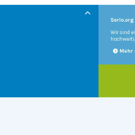
Serlo.org
Wir sind e
hochwerti
Mehr 
Products
r
Serlo Editor
Metadata API