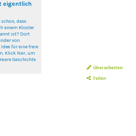
 eigentlich
 schon, dass
ch einem Kloster
annt ist? Dort
ünder von
 Idee für eine freie
m. Klick hier, um
nsere Geschichte
Überarbeiten
Teilen