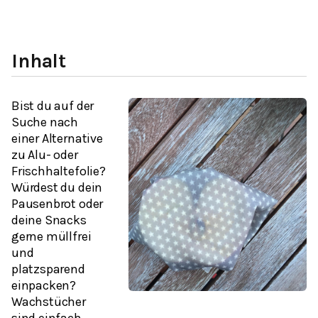
Inhalt
Bist du auf der
Suche nach
einer Alternative
zu Alu- oder
Frischhaltefolie?
Würdest du dein
Pausenbrot oder
deine Snacks
gerne müllfrei
und
platzsparend
einpacken?
Wachstücher
sind einfach