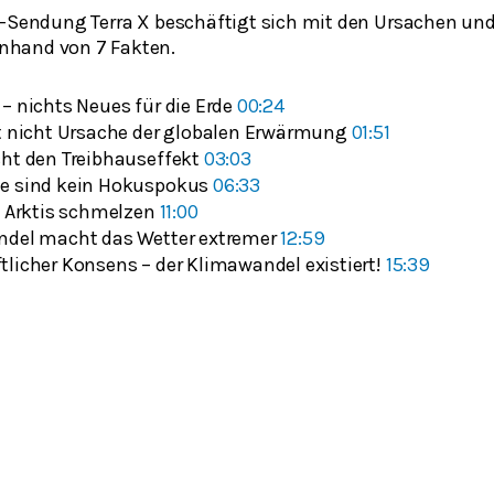
F-Sendung Terra X beschäftigt sich mit den Ursachen un
hand von 7 Fakten.
– nichts Neues für die Erde
00:24
st nicht Ursache der globalen Erwärmung
01:51
acht den Treibhauseffekt
03:03
le sind kein Hokuspokus
06:33
ie Arktis schmelzen
11:00
andel macht das Wetter extremer
12:59
tlicher Konsens – der Klimawandel existiert!
15:39