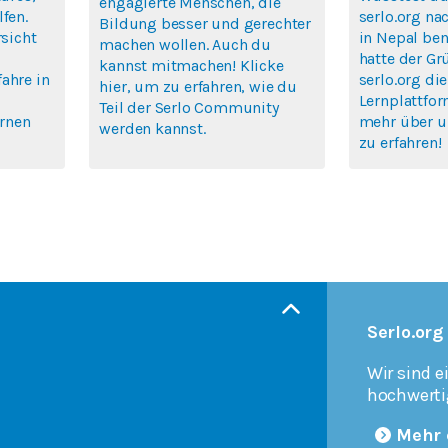
engagierte Menschen, die
fen.
serlo.org na
Bildung besser und gerechter
rsicht
in Nepal ben
machen wollen. Auch du
hatte der Gr
kannst mitmachen! Klicke
ahre in
serlo.org die
hier, um zu erfahren, wie du
Lernplattfor
Teil der Serlo Community
ernen
mehr über u
werden kannst.
zu erfahren!
Serlo.org
Wir sind e
hochwerti
Mehr 