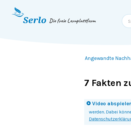
Springe zum
Inhalt
oder
Footer
Die freie Lernplattform
Angewandte Nachha
7 Fakten 
Video abspiele
Mit einem Klick auf
werden. Dabei könne
Datenschutzerkläru