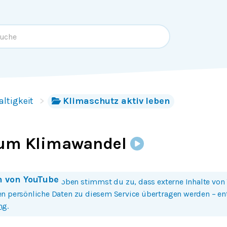
ltigkeit
Klimaschutz aktiv leben
zum Klimawandel
n von
YouTube
 Bild oder Button oben stimmst du zu, dass externe Inhalte von
n persönliche Daten zu diesem Service übertragen werden – e
ng
.