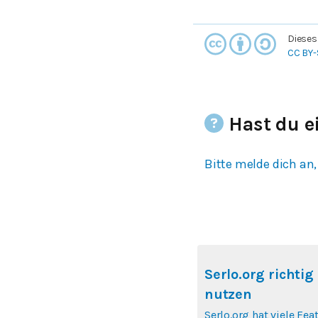
Dieses
CC BY-
Hast du e
Bitte melde dich an,
Serlo.org richtig
nutzen
Serlo.org hat viele Fea