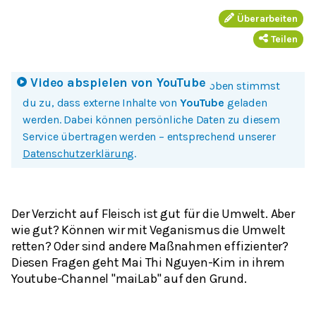
Überarbeiten
Teilen
Video abspielen von
YouTube
Mit einem Klick auf Bild oder Button oben stimmst
du zu, dass externe Inhalte von
YouTube
geladen
werden. Dabei können persönliche Daten zu diesem
Service übertragen werden – entsprechend unserer
Datenschutzerklärung
.
Der Verzicht auf Fleisch ist gut für die Umwelt. Aber
wie gut? Können wir mit Veganismus die Umwelt
retten? Oder sind andere Maßnahmen effizienter?
Diesen Fragen geht Mai Thi Nguyen-Kim in ihrem
Youtube-Channel "maiLab" auf den Grund.