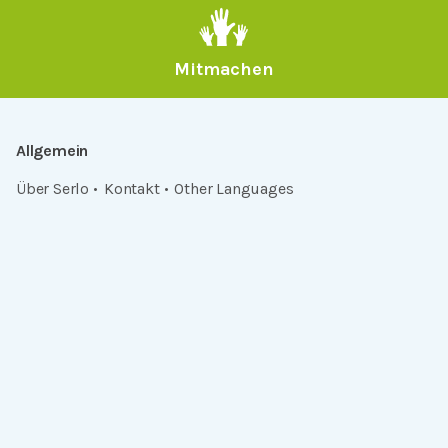
Mitmachen
Allgemein
Über Serlo
Kontakt
Other Languages
Dabei sein
Newsletter
Jobs
GitHub
Community
Products
Serlo Editor
Metadata API
iFrame API