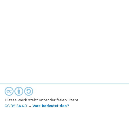
Dieses Werk steht unter der freien Lizenz
CC BY-SA 4.0
→
Was bedeutet das?