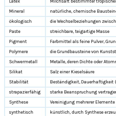
Latex
Milchsaft bestimmter tropischer 
Mineral
natürliche, chemische Bausteine 
ökologisch
die Wechselbeziehungen zwisch
Paste
streichbare, teigartige Masse
Pigment
Farbmittel als feine Pulver, Gru
Polymere
die Grundbausteine von Kunsts
Schwermetall
Metalle, deren Dichte oder Ato
Silikat
Salz einer Kieselsäure
Stabilität
Beständigkeit, Dauerhaftigkeit
strapazierfähig
starke Beanspruchung vertrage
Synthese
Vereinigung mehrerer Elemente
synthetisch
künstlich, durch Synthese erze