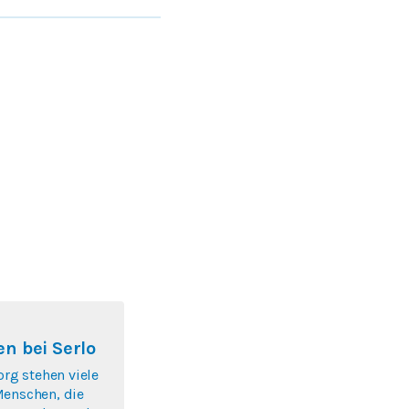
n bei Serlo
org stehen viele
Menschen, die