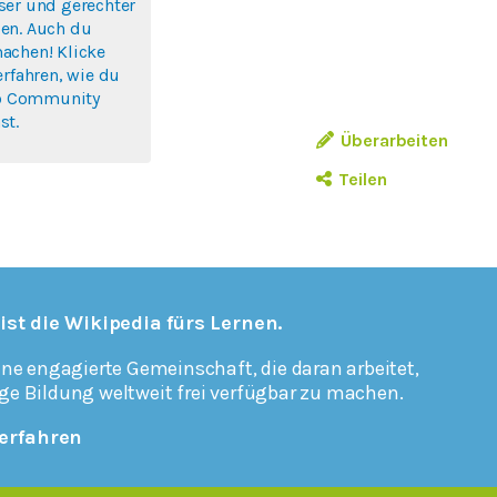
ser und gerechter
en. Auch du
achen! Klicke
erfahren, wie du
rlo Community
st.
Überarbeiten
Teilen
 ist die Wikipedia fürs Lernen.
ine engagierte Gemeinschaft, die daran arbeitet,
ge Bildung weltweit frei verfügbar zu machen.
erfahren