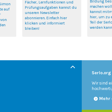
Bildung bes
Fächer, Lernfunktionen und
 Simon
machen woll
Prüfungsaufgaben kannst du
te auf
kannst mitm
unseren Newsletter
r
hier, um zu 
abonnieren. Einfach hier
 von
Teil der Se
klicken und informiert
rden
werden kann
bleiben!
Serlo.org
Wir sind e
hochwerti
Mehr 