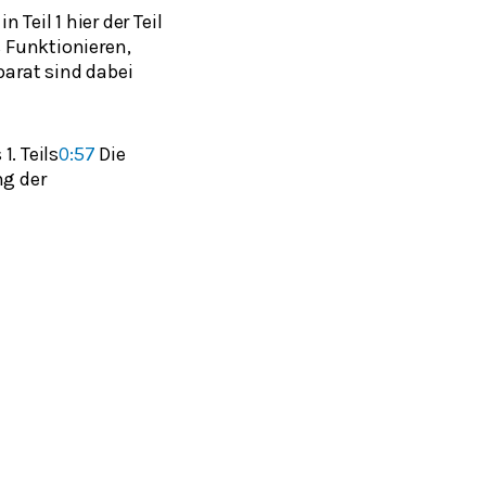
eil 1 hier der Teil
s Funktionieren,
parat sind dabei
. Teils
0:57
Die
ng der