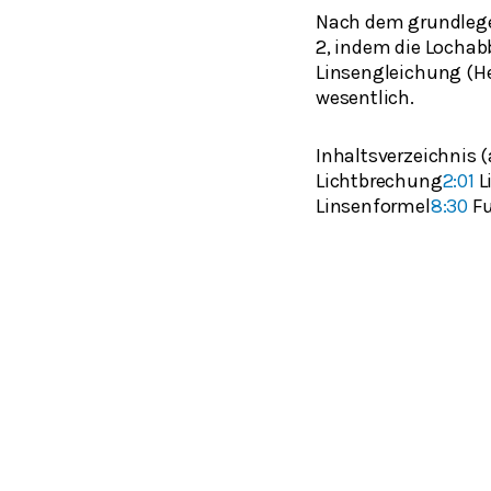
Nach dem grundlegen
2, indem die Lochabb
Linsengleichung (Her
wesentlich.
Inhaltsverzeichnis (
Lichtbrechung
2:01
L
Linsenformel
8:30
Fu