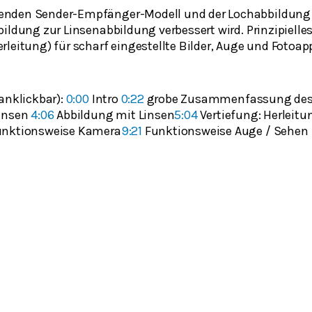
den Sender-Empfänger-Modell und der Lochabbildung in T
ildung zur Linsenabbildung verbessert wird. Prinzipielle
leitung) für scharf eingestellte Bilder, Auge und Fotoap
anklickbar):
0:00
Intro
0:22
grobe Zusammenfassung des 1
insen
4:06
Abbildung mit Linsen
5:04
Vertiefung: Herleitu
nktionsweise Kamera
9:21
Funktionsweise Auge / Sehen