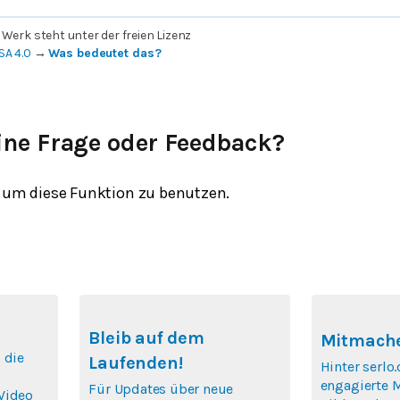
 Werk steht unter der freien Lizenz
SA 4.0
→
Was bedeutet das?
ine Frage oder Feedback?
um diese Funktion zu benutzen.
Bleib auf dem
Mitmache
 die
Laufenden!
Hinter serlo.
engagierte 
Für Updates über neue
Video