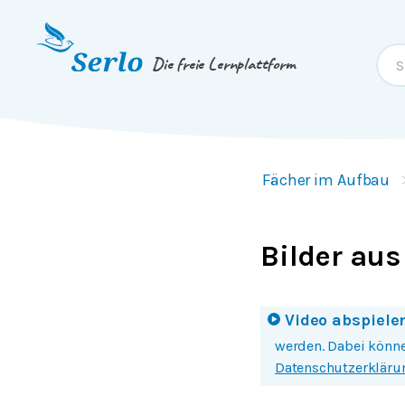
Springe zum
Inhalt
oder
Footer
Die freie Lernplattform
Fächer im Aufbau
Bilder aus 
Video abspiele
Mit einem Klick auf
werden. Dabei könne
Datenschutzerkläru