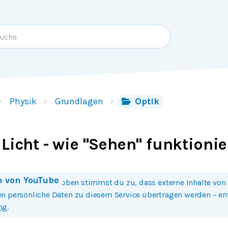
Physik
Grundlagen
Optik
Licht - wie "Sehen" funktionier
n von
YouTube
 Bild oder Button oben stimmst du zu, dass externe Inhalte von
n persönliche Daten zu diesem Service übertragen werden – e
ng
.