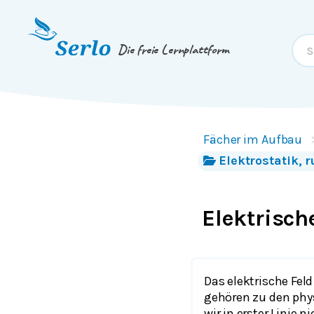
Springe zum
Inhalt
oder
Footer
Die freie Lernplattform
Fächer im Aufbau
Elektrostatik,
Elektrisch
Das elektrische Fel
gehören zu den phys
wir in erster Linie 