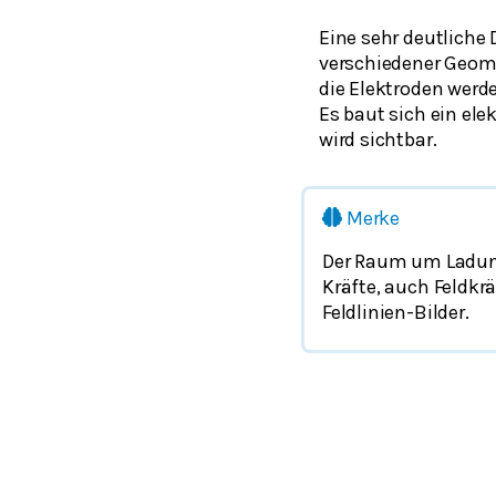
Eine sehr deutliche 
verschiedener Geome
die Elektroden werde
Es baut sich ein ele
wird sichtbar.
Merke
Der Raum um Ladunge
Kräfte, auch Feldkr
Feldlinien-Bilder.