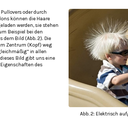
Pullovers oder durch
lons können die Haare
geladen werden, sie stehen
um Beispiel bei den
 dem Bild (Abb. 2). Die
vom Zentrum (Kopf) weg
gleichmäßig“ in allen
dieses Bild gibt uns eine
 Eigenschaften des
Abb. 2: Elektrisch au