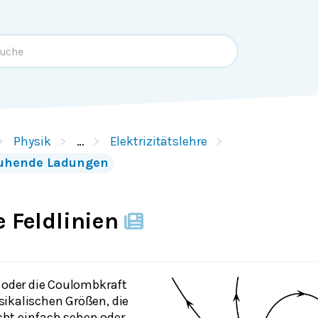
Physik
…
Elektrizitätslehre
 ruhende Ladungen
e Feldlinien
d oder die Coulombkraft
ikalischen Größen, die
nicht einfach sehen oder