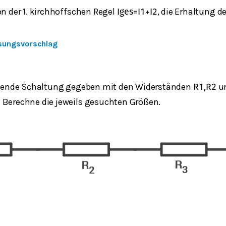
n der 1. kirchhoffschen Regel
, die Erhaltung d
I
g
e
s
=
I
1
+
I
2
sungsvorschlag
ehende Schaltung gegeben mit den Widerständen
u
R
1
,
R
2
. Berechne die jeweils gesuchten Größen.