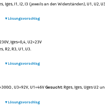
,
,
,
,
(jeweils an den Widerständen),
,
,
e
s
I
g
e
s
I
1
I
2
I
3
U
1
U
2
U
▾
Lösungsvorschlag
,
,
230
V
I
g
e
s
=
0,4
U
2
=
23
V
,
,
,
,
.
e
s
R
2
R
3
U
1
U
3
▾
Lösungsvorschlag
,
,
Gesucht
:
,
,
un
=
300
Ω
U
3
=
92
V
U
1
=
46
V
R
g
e
s
I
g
e
s
U
g
e
s
U
2
▾
Lösungsvorschlag