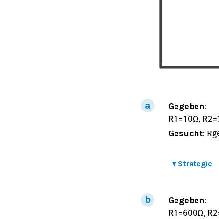
Gegeben
:
,
R
1
=
10
Ω
R
2
=
Gesucht
:
R
g
▾
Strategie
Gegeben
:
,
R
1
=
600
Ω
R
2