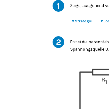
1
Zeige, ausgehend vo
▾
Strategie
▾
Lö
2
Es sei die nebenst
Spannungsquelle
U