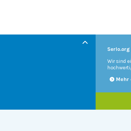
Serlo.org
Wir sind e
hochwerti
Mehr 