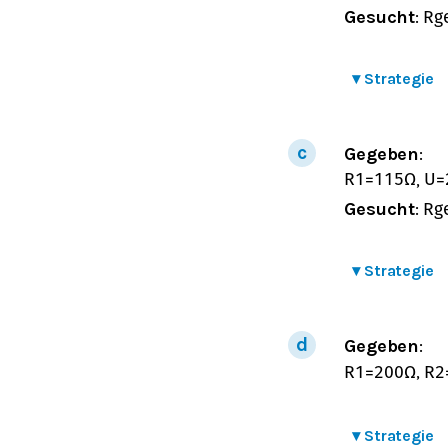
Gesucht
:
R
g
▾
Strategie
Gegeben
:
,
R
1
=
115
Ω
U
=
Gesucht
:
R
g
▾
Strategie
Gegeben
:
,
R
1
=
200
Ω
R
2
▾
Strategie