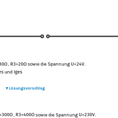
,
sowie die Spannung
.
30
Ω
R
3
=
20
Ω
U
=
24
V
und
e
s
I
g
e
s
▾
Lösungsvorschlag
,
sowie die Spannung
.
=
300
Ω
R
3
=
400
Ω
U
=
230
V