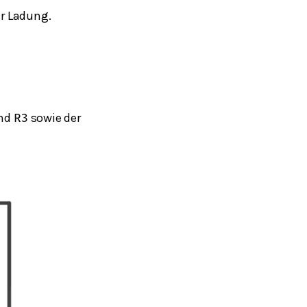
er Ladung.
nd
sowie der
R
3