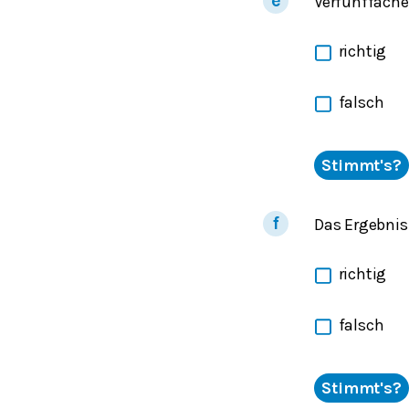
Verfünffache
richtig
falsch
Stimmt's?
Das Ergebnis
richtig
falsch
Stimmt's?