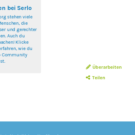
n bei Serlo
org stehen viele
Menschen, die
ser und gerechter
en. Auch du
achen! Klicke
erfahren, wie du
rlo Community
st.
Überarbeiten
Teilen