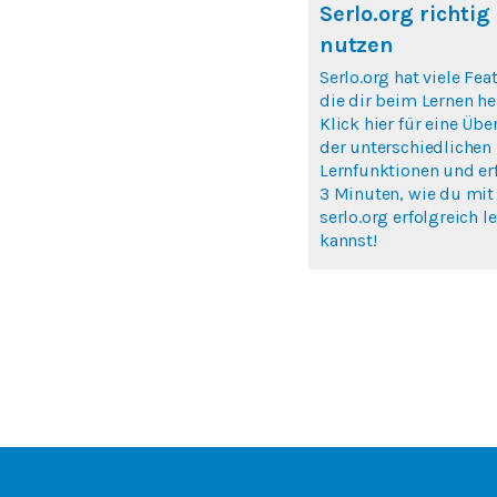
Serlo.org richtig
nutzen
Serlo.org hat viele Fea
die dir beim Lernen hel
Klick hier für eine Übe
der unterschiedlichen
Lernfunktionen und erf
3 Minuten, wie du mit
serlo.org erfolgreich l
kannst!