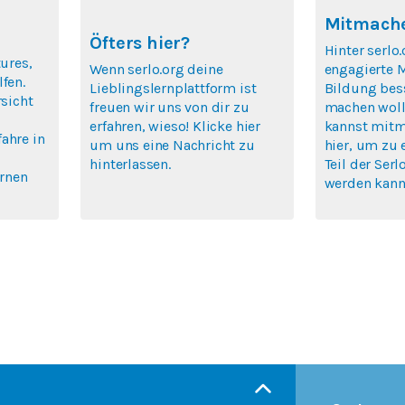
Mitmache
Öfters hier?
Hinter serlo.
tures,
Wenn serlo.org deine
engagierte 
fen.
Lieblingslernplattform ist
Bildung bes
rsicht
freuen wir uns von dir zu
machen woll
erfahren, wieso! Klicke hier
kannst mitm
ahre in
um uns eine Nachricht zu
hier, um zu 
hinterlassen.
Teil der Se
ernen
werden kann