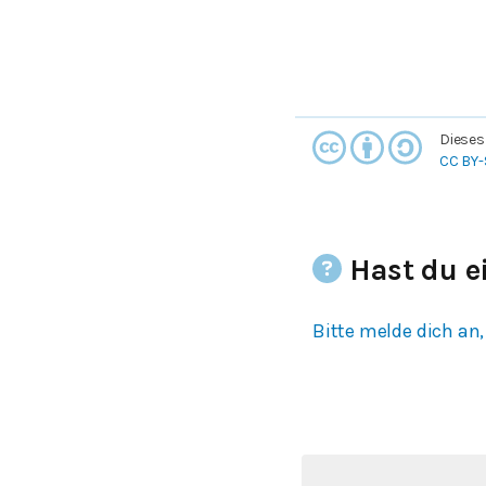
Dieses
CC BY-
Hast du e
Bitte melde dich an,