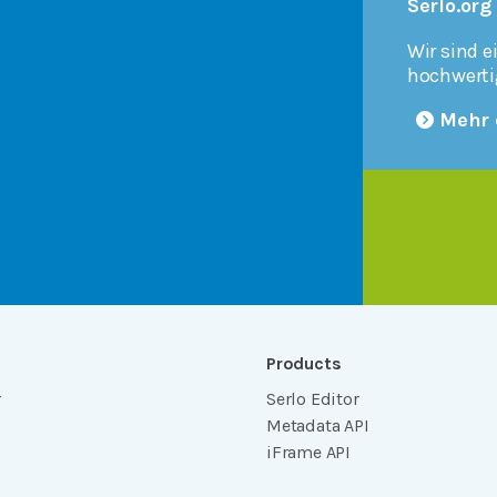
Serlo.org
Wir sind e
hochwerti
Mehr 
Products
r
Serlo Editor
Metadata API
iFrame API