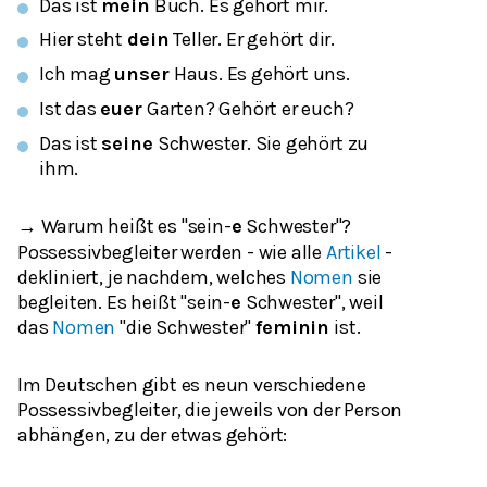
Das ist
mein
Buch. Es gehört mir.
Hier steht
dein
Teller. Er gehört dir.
Ich mag
unser
Haus. Es gehört uns.
Ist das
euer
Garten? Gehört er euch?
Das ist
seine
Schwester. Sie gehört
zu
ihm.
→ Warum heißt es "sein-
e
Schwester"?
Possessivbegleiter werden - wie alle
Artikel
-
dekliniert, je nachdem, welches
Nomen
sie
begleiten. Es heißt "sein-
e
Schwester", weil
das
Nomen
"die Schwester"
feminin
ist.
Im Deutschen gibt es neun verschiedene
Possessivbegleiter, die jeweils von der Person
abhängen, zu der etwas gehört: