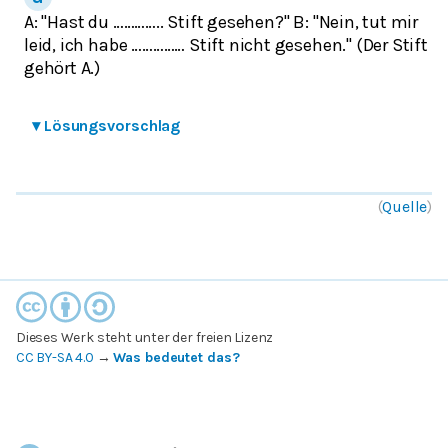
A: "Hast du ………….. Stift gesehen?" B: "Nein, tut mir
leid, ich habe …………… Stift nicht gesehen."
(Der Stift
gehört A.)
▾
Lösungsvorschlag
(
Quelle
)
Dieses Werk steht unter der freien Lizenz
CC BY-SA 4.0
→
Was bedeutet das?