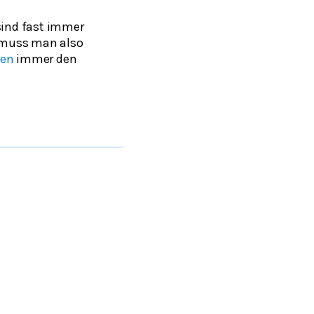
ind fast immer
 muss man also
en
immer den