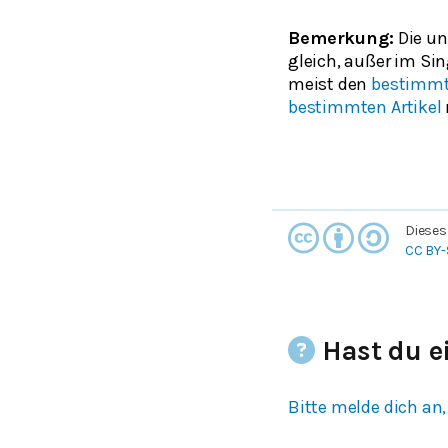
Bemerkung:
Die u
gleich, außer im Si
meist den
bestimmte
bestimmten Artikel
Dieses
CC BY-
Hast du e
Bitte melde dich an,