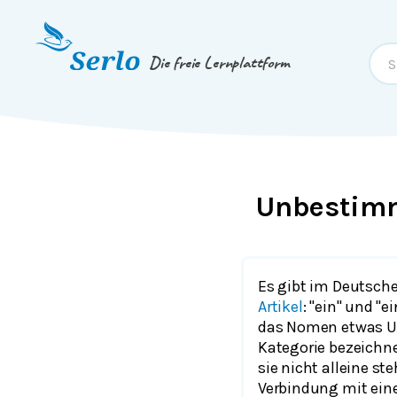
Springe zum
Inhalt
oder
Footer
Die freie Lernplattform
Unbestimm
Es gibt im Deutsch
Artikel
: "ein" und "
das Nomen etwas U
Kategorie bezeichne
sie nicht alleine st
Verbindung mit ei