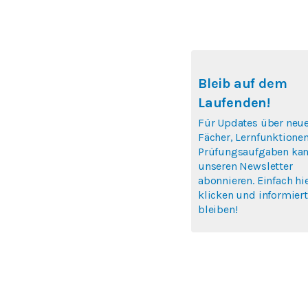
Bleib auf dem
Laufenden!
Für Updates über neu
Fächer, Lernfunktione
Prüfungsaufgaben kan
unseren Newsletter
abonnieren. Einfach hi
klicken und informiert
bleiben!