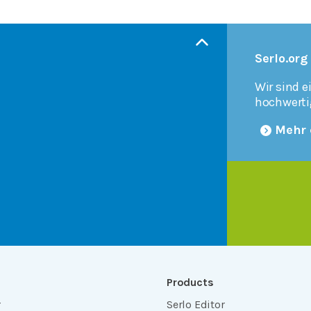
Serlo.org
Wir sind e
hochwerti
Mehr 
Products
r
Serlo Editor