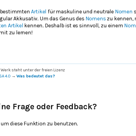
nbestimmten
Artikel
für maskuline und neutrale
Nomen
s
ngular Akkusativ. Um das Genus des
Nomens
zu kennen,
n Artikel
kennen. Deshalb ist es sinnvoll, zu einem
Nom
mit zu lernen!
 Werk steht unter der freien Lizenz
SA 4.0
→
Was bedeutet das?
ine Frage oder Feedback?
um diese Funktion zu benutzen.