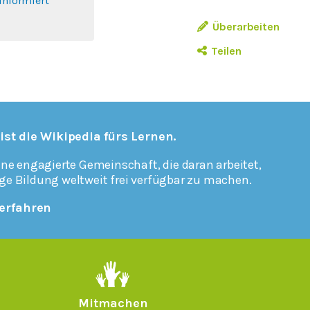
informiert
Überarbeiten
Teilen
 ist die Wikipedia fürs Lernen.
ine engagierte Gemeinschaft, die daran arbeitet,
ge Bildung weltweit frei verfügbar zu machen.
erfahren
Mitmachen