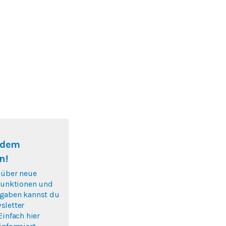
f dem
n!
 über neue
nfunktionen und
gaben kannst du
sletter
Einfach hier