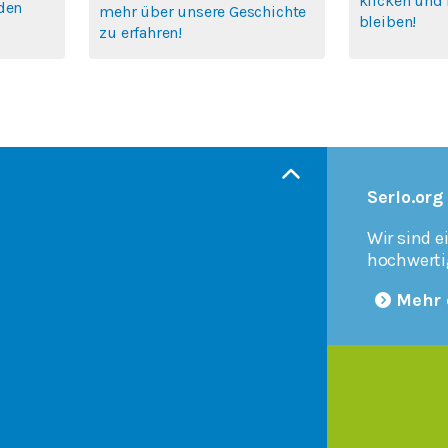
klicken und 
rden
mehr über unsere Geschichte
bleiben!
zu erfahren!
Serlo.org
Wir sind e
hochwerti
Mehr 